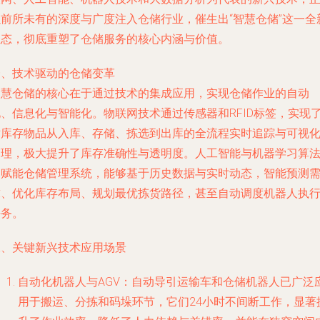
以前所未有的深度与广度注入仓储行业，催生出“智慧仓储”这一全
业态，彻底重塑了仓储服务的核心内涵与价值。
一、技术驱动的仓储变革
智慧仓储的核心在于通过技术的集成应用，实现仓储作业的自动
化、信息化与智能化。物联网技术通过传感器和RFID标签，实现
对库存物品从入库、存储、拣选到出库的全流程实时追踪与可视
管理，极大提升了库存准确性与透明度。人工智能与机器学习算
则赋能仓储管理系统，能够基于历史数据与实时动态，智能预测
求、优化库存布局、规划最优拣货路径，甚至自动调度机器人执
任务。
二、关键新兴技术应用场景
自动化机器人与AGV：自动导引运输车和仓储机器人已广泛
用于搬运、分拣和码垛环节，它们24小时不间断工作，显著