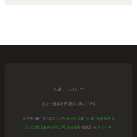
电话：1560321**
地址：新郑市郭店镇八府村116号
COPYRIGHT © 2026
WWW.HUOYUNPT.COM
仓储服务
郑
州运道物流服务有限公司
仓储服务
版权所有
SITEMAP