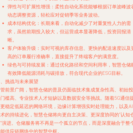
弹性与可扩展性增强
：柔性自动化系统能够根据订单波峰波
动态调整资源，轻松应对促销季等业务波动。
成本结构优化
：长期来看，自动化减少了对重复性人力的需
求，虽然前期投入较大，但运营成本显著降低，投资回报清
晰。
客户体验升级
：实时可视的库存信息、更快的配送速度以及
高的订单履行准确率，直接提升了终端客户的满意度。
绿色与可持续发展
：通过优化路径和空间利用率，智慧仓储
有效降低能源消耗与碳排放，符合现代企业的ESG目标。
四、挑战与未来展望
尽管前景广阔，智慧仓储的普及仍面临技术集成复杂性高、初始
资门槛高、专业技术人才短缺以及数据安全等挑战。随着5G通信
供更稳定低延迟的网络环境，边缘计算增强实时处理能力，以及AI
技术的持续进化，智慧仓储将向更自主决策、更深度协同的“认知
储”演进。仓储服务将不再是一个孤立的节点，而是深度融合于整
智能供应链网络中的智慧中枢。