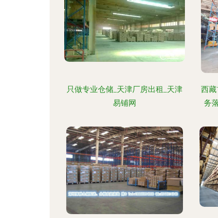
只做专业仓储_天津厂房出租_天津
西藏
易铺网
务