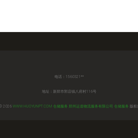
电话：1560321**
地址：新郑市郭店镇八府村116号
© 2026
WWW.HUOYUNPT.COM
仓储服务
郑州运道物流服务有限公司
仓储服务
版权