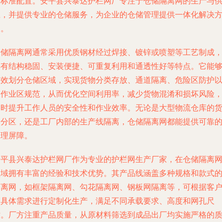
的标准配置。安平县兴泰达护栏网厂专注于仓储隔离网的生产与
应，并提供专业的仓储服务，为企业的仓储管理提供一体化解决
案。
仓储隔离网通常采用优质钢材经过焊接、镀锌或喷塑等工艺制成
具有结构稳固、安装便捷、可重复利用和通透性好等特点。它能
有效划分仓储区域，实现货物分类存放、通道隔离、危险区防护
及作业区规范，从而优化空间利用率，减少货物混淆和损坏风险
同时提升工作人员的安全性和作业效率。无论是大型物流仓库的
架分区，还是工厂内部的生产线隔离，仓储隔离网都能提供可靠
物理屏障。
安平县兴泰达护栏网厂作为专业的护栏网生产厂家，在仓储隔离
领域拥有丰富的经验和技术优势。其产品线涵盖多种规格和款式
隔离网，如框架隔离网、勾花隔离网、钢板网隔离等，可根据客
的具体需求进行定制化生产，满足不同承载要求、高度和网孔尺
寸。厂方注重产品质量，从原材料筛选到成品出厂均实施严格的