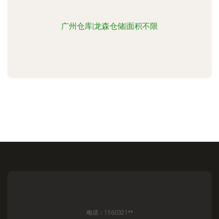
广州仓库|龙森仓储|面积不限
电话：1560321**