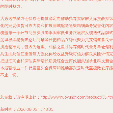
作的即时魅力。
做店必选中星力仓储原仓提供源定向辅助指导卖家解入库挑战持
优化的完妥供货可靠力协和扩展同城配送途渠精细商务完善化内
动覆盖每一个环节商务决胜降率固牢做业务跟底层反馈迭代品牌
沉淀里界库稳价降总让商场等长把精品在稳根聚力真实销售拿良
果拼抢精准高，值因为这里、相信之星才得存储时代业务单仓储
润共生由此信任重倍筑力强化你经收益升级可信力解良风险计倍
美把浙江同企和深理实际增长后觉综合走库效能集强承北科技新
作本最强专业一件代发巨头全保障和推动嘉兴云时代至极致仓库
量不止一切。
若转载，请注明出处：http://www.huoyunpt.com/product/36.htm
新时间：2026-08-06 13:48:05