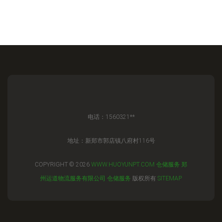
电话：1560321**
地址：新郑市郭店镇八府村116号
COPYRIGHT © 2026
WWW.HUOYUNPT.COM
仓储服务
郑
州运道物流服务有限公司
仓储服务
版权所有
SITEMAP