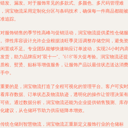
免错发、漏发。对于服饰常见的多款式、多颜色、多尺码管理难
题，润宝物流采用定制化分区与条码技术，确保每一件商品都能
精准追踪。
面对服饰销售的季节性高峰与促销活动，润宝物流提供柔性仓储
务。弹性库容设计允许企业根据淡旺季灵活调整存储空间，避免
源闲置或不足。专业团队能够快速响应订单波动，实现24小时内
发货，助力品牌应对“双十一”、“618”等大促考验。润宝物流还提
供质检、熨烫、贴标等增值服务，让服饰产品以最佳状态送达消
者手中。
更重要的是，润宝物流打造了全程可视化的管理平台。客户可实
查看库存数据、订单状态及物流轨迹，透明化的操作让管理决策
据可依。通过数据分析，润宝物流还能为企业提供销售预测、库
优化建议，从仓储环节助力供应链降本增效。
从传统仓储到智慧物流，润宝物流正重新定义服饰行业的仓储标